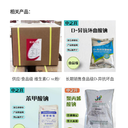
相关产品：
供应/食品级 维生素C/ vc粉/
长期销售食品级D-异抗坏血
抗坏血酸 水溶性抗氧化剂
酸钠食品护色剂防腐剂异VC
钠