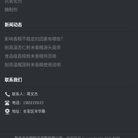
抗氧化剂
酶制剂
新闻动态
影响香精不稳定的因素有哪些？
耐高温杏仁粉末香精源头直供
食品级荔枝粉末香精供货商
耐高温榴莲粉末香精使用说明
联系我们
联系人：蒋文杰
电话：15831155115
地址：长安区丰华路