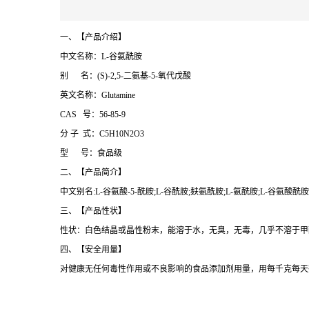
一、【产品介绍】
中文名称：L-谷氨酰胺
别 名：(S)-2,5-二氨基-5-氧代戊酸
英文名称：Glutamine
CAS 号：56-85-9
分 子 式：C5H10N2O3
型 号：食品级
二、【产品简介】
中文别名:L-谷氨酸-5-酰胺;L-谷酰胺;麸氨酰胺;L-氨酰胺;L-谷氨酸酰胺;
三、【产品性状】
性状：白色结晶或晶性粉末，能溶于水，无臭，无毒，几乎不溶于甲醇
四、【安全用量】
对健康无任何毒性作用或不良影响的食品添加剂用量，用每千克每天摄入的