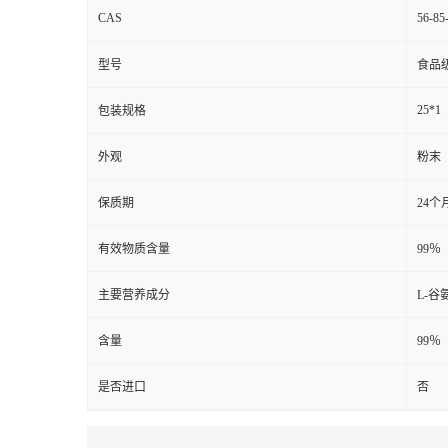
CAS
56-85
型号
食品
25*1
包装规格
外观
粉末
保质期
24个
有效物质含量
99％
主要营养成分
L-谷
含量
99％
是否进口
否