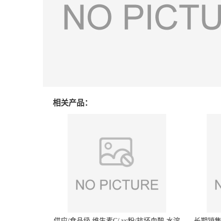
相关产品：
供应/食品级 维生素C/ vc粉/抗坏血酸 水溶
长期销售