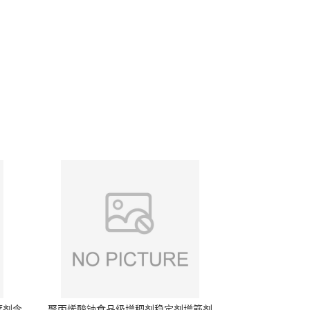
腐剂含
聚丙烯酸钠食品级增稠剂稳定剂增筋剂