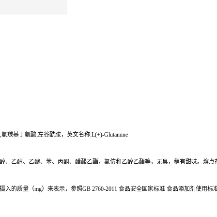
氨羰基丁氨酸;左谷酰胺，英文名称:L(+)-Glutamine
、乙醇、乙醚、苯、丙酮、醋酸乙酯，氯仿和乙醇乙酯等，无臭，稍有甜味。熔点在 18
质量（mg）来表示，参照GB 2760-2011 食品安全国家标准 食品添加剂使用标