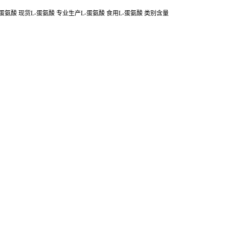
L-蛋氨酸 现货L-蛋氨酸 专业生产L-蛋氨酸 食用L-蛋氨酸 类别含量