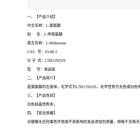
一、【产品介绍】
中文名称：L-蛋氨酸
别 名：L-甲硫氨酸
英文名称：L-Methionine
CAS 号：63-68-3
分 子 式：C5H11NO2S
型 号：食品级
二、【产品简介】
是蛋氨酸的左旋体，化学式为C5H11NO2S，化学性质为无色或白
三、【产品性状】
白色结晶性粉末，
四、【安全用量】
对健康无任何毒性作用或不良影响的食品添加剂用量，用每千克每天摄入的