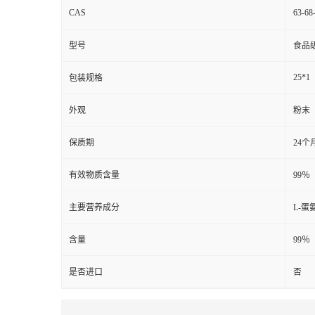
CAS
63-68
型号
食品
25*1
包装规格
外观
粉末
保质期
24个
有效物质含量
99％
主要营养成分
L-蛋
含量
99％
是否进口
否