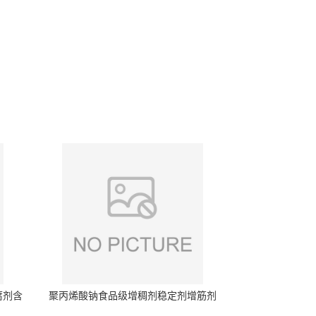
腐剂含
聚丙烯酸钠食品级增稠剂稳定剂增筋剂