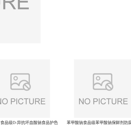
食品级D-异抗坏血酸钠食品护色
苯甲酸钠食品级苯甲酸钠保鲜剂防
剂防腐剂异VC钠
量99%