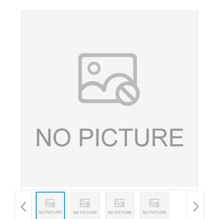
级 防腐保鲜剂 卤味 蔬菜专用 淀粉类食品