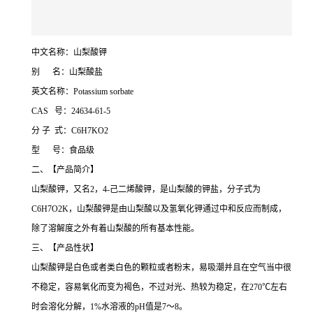
中文名称：山梨酸钾
别 名：山梨酸盐
英文名称：Potassium sorbate
CAS 号：24634-61-5
分 子 式：C6H7KO2
型 号：食品级
二、【产品简介】
山梨酸钾，又名2，4-己二烯酸钾，是山梨酸的钾盐，分子式为
C6H7O2K，山梨酸钾是由山梨酸以及氢氧化钾通过中和反应而制成，
除了溶解度之外有着山梨酸的所有基本性能。
三、【产品性状】
山梨酸钾是白色或者类白色的颗粒或者粉末，易吸潮并且在空气当中很
不稳定，容易氧化而变为褐色，不过对光、热较为稳定，在270℃左右
时会溶化分解，1%水溶液的pH值是7～8。