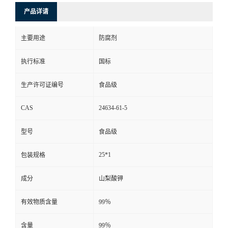
产品详请
主要用途
防腐剂
执行标准
国标
生产许可证编号
食品级
CAS
24634-61-5
型号
食品级
25*1
包装规格
成分
山梨酸钾
有效物质含量
99％
含量
99％