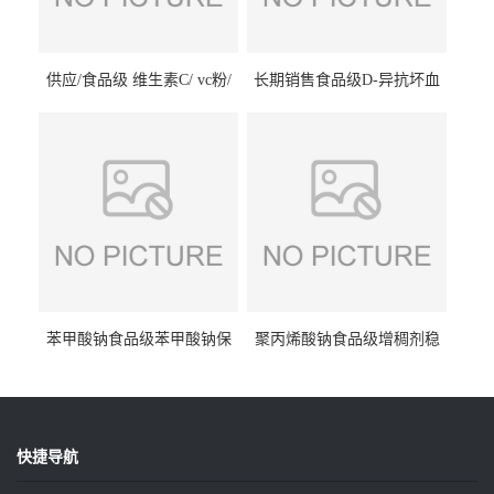
供应/食品级 维生素C/ vc粉/
长期销售食品级D-异抗坏血
抗坏血酸 水溶性抗氧化剂
酸钠食品护色剂防腐剂异VC
钠
苯甲酸钠食品级苯甲酸钠保
聚丙烯酸钠食品级增稠剂稳
鲜剂防腐剂含量99%
定剂增筋剂
快捷导航