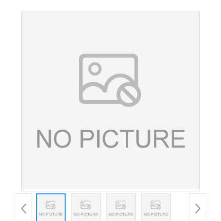
酸二钠EDTA二钠护色剂稳定剂edta二钠