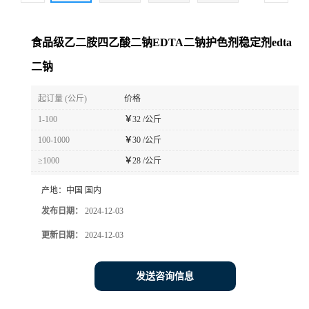
食品级乙二胺四乙酸二钠EDTA二钠护色剂稳定剂edta
二钠
起订量 (公斤)
价格
1-100
￥
32 /公斤
100-1000
￥
30 /公斤
≥1000
￥
28 /公斤
产地：
中国 国内
发布日期：
2024-12-03
更新日期：
2024-12-03
发送咨询信息