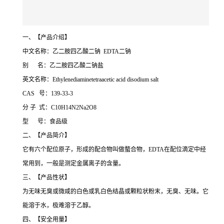
一、【产品介绍】
中文名称：乙二胺四乙酸二钠 EDTA二钠
别 名：乙二胺四乙酸二钠盐
英文名称：Ethylenediaminetetraacetic acid disodium salt
CAS 号：139-33-3
分 子 式：C10H14N2Na2O8
型 号：食品级
二、【产品简介】
它有六个配位原子，形成的配合物叫做螯合物，EDTA在配位滴定中经
常用到，一般是测定金属离子的含量。
三、【产品性状】
为无味无臭或微咸的白色或乳白色结晶或颗粒状粉末，无臭、无味。它
能溶于水，极难溶于乙醇。
四、【安全用量】