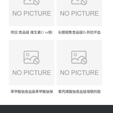
供应/食品级 维生素C/ vc粉/
长期销售食品级D-异抗坏血
抗坏血酸 水溶性抗氧化剂
酸钠食品护色剂防腐剂异VC
钠
苯甲酸钠食品级苯甲酸钠保
聚丙烯酸钠食品级增稠剂稳
鲜剂防腐剂含量99%
定剂增筋剂