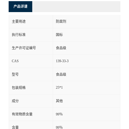
产品详请
主要用途
防腐剂
执行标准
国标
生产许可证编号
食品级
CAS
139-33-3
型号
食品级
25*1
包装规格
成分
其他
有效物质含量
99％
含量
99％