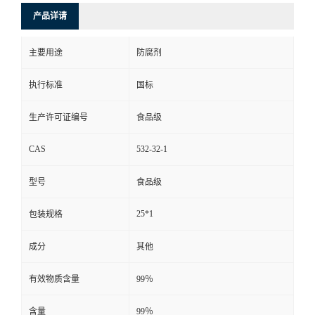
产品详请
主要用途
防腐剂
执行标准
国标
生产许可证编号
食品级
CAS
532-32-1
型号
食品级
25*1
包装规格
成分
其他
有效物质含量
99％
含量
99％