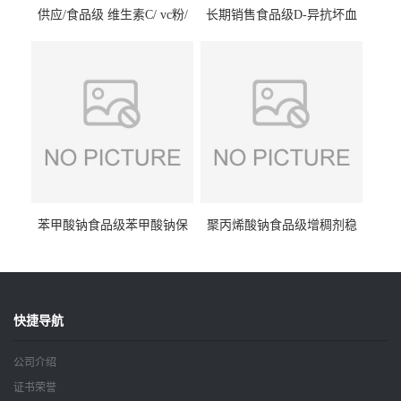
供应/食品级 维生素C/ vc粉/
长期销售食品级D-异抗坏血
抗坏血酸 水溶性抗氧化剂
酸钠食品护色剂防腐剂异VC
钠
苯甲酸钠食品级苯甲酸钠保
聚丙烯酸钠食品级增稠剂稳
鲜剂防腐剂含量99%
定剂增筋剂
快捷导航
公司介绍
证书荣誉