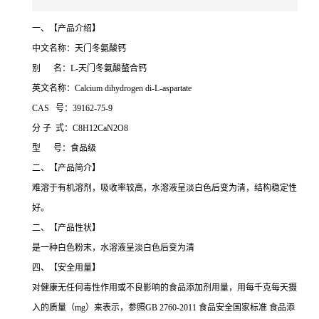
一、【产品介绍】
中文名称：天门冬氨酸钙
别 名：L-天门冬氨酸螯合钙
英文名称：Calcium dihydrogen di-L-aspartate
CAS 号：39162-75-9
分 子 式：C8H12CaN2O8
型 号：食品级
二、【产品简介】
难溶于有机溶剂，吸收率较高，水溶液呈淡白色后变为清，结构稳定性
好。
二、【产品性状】
是一种白色粉末，水溶液呈淡白色后变为清
四、【安全用量】
对健康无任何毒性作用或不良影响的食品添加剂用量，用每千克每天摄
入的质量（mg）来表示，参照GB 2760-2011 食品安全国家标准 食品添