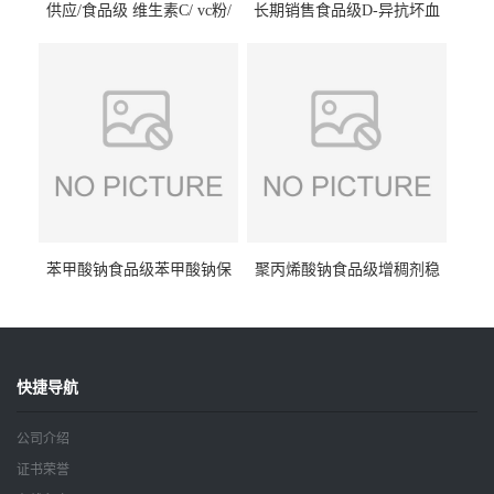
供应/食品级 维生素C/ vc粉/
长期销售食品级D-异抗坏血
抗坏血酸 水溶性抗氧化剂
酸钠食品护色剂防腐剂异VC
钠
苯甲酸钠食品级苯甲酸钠保
聚丙烯酸钠食品级增稠剂稳
鲜剂防腐剂含量99%
定剂增筋剂
快捷导航
公司介绍
证书荣誉