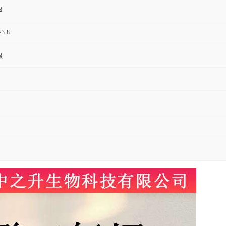
级
23-8
级