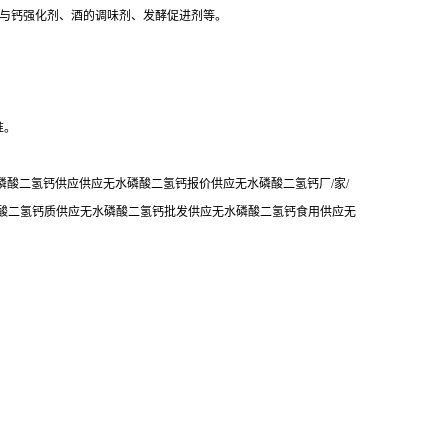
剂与钙强化剂、酒的调味剂、发酵促进剂等。
准。
酸二氢钙供应供应无水磷酸二氢钙报价供应无水磷酸二氢钙厂/家/
磷酸二氢钙质供应无水磷酸二氢钙批发供应无水磷酸二氢钙食用供应无