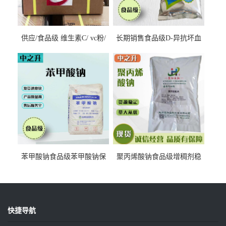
供应/食品级 维生素C/ vc粉/
长期销售食品级D-异抗坏血
抗坏血酸 水溶性抗氧化剂
酸钠食品护色剂防腐剂异VC
钠
苯甲酸钠食品级苯甲酸钠保
聚丙烯酸钠食品级增稠剂稳
鲜剂防腐剂含量99%
定剂增筋剂
快捷导航