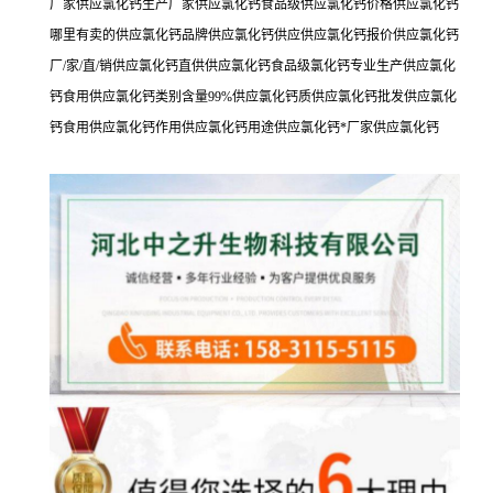
厂家供应氯化钙生产厂家供应氯化钙食品级供应氯化钙价格供应氯化钙
哪里有卖的供应氯化钙品牌供应氯化钙供应供应氯化钙报价供应氯化钙
厂/家/直/销供应氯化钙直供供应氯化钙食品级氯化钙专业生产供应氯化
钙食用供应氯化钙类别含量99%供应氯化钙质供应氯化钙批发供应氯化
钙食用供应氯化钙作用供应氯化钙用途供应氯化钙*厂家供应氯化钙