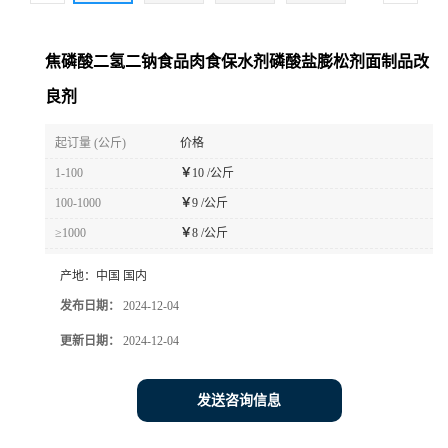
焦磷酸二氢二钠食品肉食保水剂磷酸盐膨松剂面制品改
良剂
起订量 (公斤)
价格
1-100
￥
10 /公斤
100-1000
￥
9 /公斤
≥1000
￥
8 /公斤
产地：
中国 国内
发布日期：
2024-12-04
更新日期：
2024-12-04
发送咨询信息