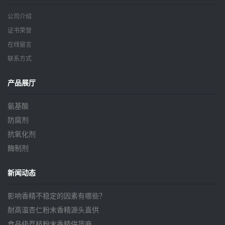
公司介绍
证书荣誉
在线留言
联系方式
产品展厅
氨基酸
防腐剂
抗氧化剂
酶制剂
新闻动态
影响香精不稳定的因素有哪些？
耐高温杏仁粉末香精源头直供
食品级荔枝粉末香精供货商