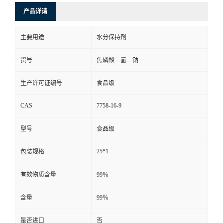
产品详请
主要用途
水分保持剂
货号
焦磷酸二氢二钠
生产许可证编号
食品级
CAS
7758-16-9
型号
食品级
25*1
包装规格
有效物质含量
99％
含量
99％
是否进口
否