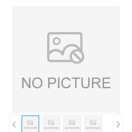
钠食品肉食保水剂磷酸盐膨松剂面制品改良剂