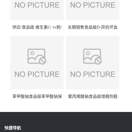
供应/食品级 维生素C/ vc粉/
长期销售食品级D-异抗坏血
抗坏血酸 水溶性抗氧化剂
酸钠食品护色剂防腐剂异VC
钠
苯甲酸钠食品级苯甲酸钠保
聚丙烯酸钠食品级增稠剂稳
鲜剂防腐剂含量99%
定剂增筋剂
快捷导航