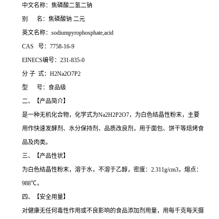
中文名称：焦磷酸二氢二钠
别 名：焦磷酸钠 二元
英文名称：sodiumpyrophosphate,acid
CAS 号：7758-16-9
EINECS编号：231-835-0
分 子 式：H2Na2O7P2
型 号：食品级
二、【产品简介】
是一种无机化合物，化学式为Na2H2P2O7，为白色结晶性粉末，主要
用作快速发酵剂、水分保持剂、品质改良剂，用于面包、饼干等焙烤食
品及肉类。
三、【产品性状】
为白色结晶性粉末，溶于水，不溶于乙醇，密度：2.311g/cm3，熔点：
988℃，
四、【安全用量】
对健康无任何毒性作用或不良影响的食品添加剂用量，用每千克每天摄