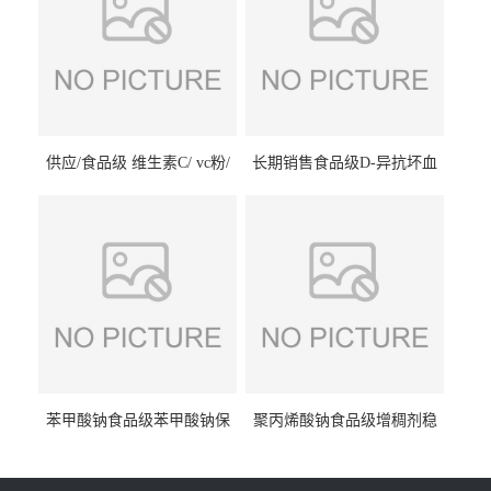
供应/食品级 维生素C/ vc粉/
长期销售食品级D-异抗坏血
抗坏血酸 水溶性抗氧化剂
酸钠食品护色剂防腐剂异VC
钠
苯甲酸钠食品级苯甲酸钠保
聚丙烯酸钠食品级增稠剂稳
鲜剂防腐剂含量99%
定剂增筋剂