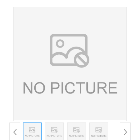
镁 食品级 营养强化剂 七水硫酸镁 含量99%