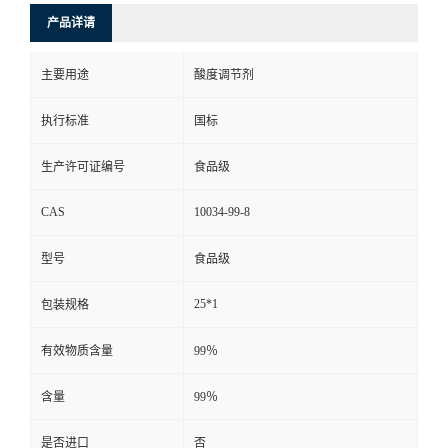
产品详请
主要用途
酸度调节剂
执行标准
国标
生产许可证编号
食品级
CAS
10034-99-8
型号
食品级
25*1
包装规格
有效物质含量
99％
含量
99％
是否进口
否