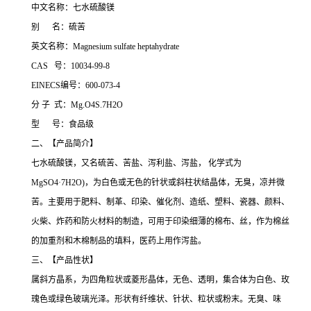
中文名称：七水硫酸镁
别 名：硫苦
英文名称：Magnesium sulfate heptahydrate
CAS 号：10034-99-8
EINECS编号：600-073-4
分 子 式：Mg.O4S.7H2O
型 号：食品级
二、【产品简介】
七水硫酸镁，又名硫苦、苦盐、泻利盐、泻盐， 化学式为
MgSO4·7H2O)，为白色或无色的针状或斜柱状结晶体，无臭，凉并微
苦。主要用于肥料、制革、印染、催化剂、造纸、塑料、瓷器、颜料、
火柴、炸药和防火材料的制造，可用于印染细薄的棉布、丝，作为棉丝
的加重剂和木棉制品的填料，医药上用作泻盐。
三、【产品性状】
属斜方晶系，为四角粒状或菱形晶体，无色、透明，集合体为白色、玫
瑰色或绿色玻璃光泽。形状有纤维状、针状、粒状或粉末。无臭、味