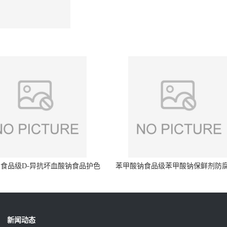
食品级D-异抗坏血酸钠食品护色
苯甲酸钠食品级苯甲酸钠保鲜剂防
剂防腐剂异VC钠
量99%
新闻动态