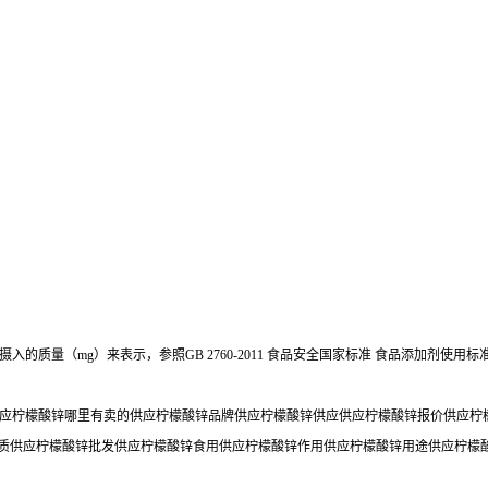
质量（mg）来表示，参照GB 2760-2011 食品安全国家标准 食品添加剂使用标
应柠檬酸锌哪里有卖的供应柠檬酸锌品牌供应柠檬酸锌供应供应柠檬酸锌报价供应柠檬
锌质供应柠檬酸锌批发供应柠檬酸锌食用供应柠檬酸锌作用供应柠檬酸锌用途供应柠檬