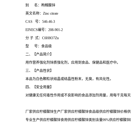
别 名：枸橼酸锌
英文名称：Zinc citrate
CAS 号：546-46-3
EINECS编号：208-901-2
分 子 式：C6H8O7Zn
型 号：食品级
二、【产品简介】
用作营养强化剂锌质强化剂，应用到食品、保健品和医疗中。
三、【产品性状】
本品为白色颗粒状结晶或结晶性粉末，无臭，有风化性。
四、【安全用量】
对健康无任何毒性作用或不良影响的食品添加剂用量，用每千克每天摄入的
厂家供应柠檬酸锌生产厂家供应柠檬酸锌食品级供应柠檬酸锌价格供
专业生产供应柠檬酸锌食用供应柠檬酸锌类别含量99%供应柠檬酸