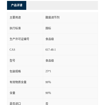
产品详请
主要用途
酸度调节剂
执行标准
国标
生产许可证编号
食品级
CAS
617-48-1
型号
食品级
25*1
包装规格
有效物质含量
99％
含量
99％
是否进口
否