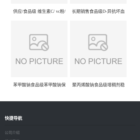
供应/食品级 维生素C/ vc粉/
长期销售食品级D-异抗坏血
抗坏血酸 水溶性抗氧化剂
酸钠食品护色剂防腐剂异VC
钠
苯甲酸钠食品级苯甲酸钠保
聚丙烯酸钠食品级增稠剂稳
鲜剂防腐剂含量99%
定剂增筋剂
快捷导航
公司介绍