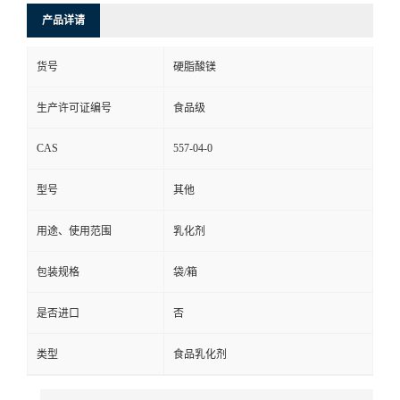
产品详请
货号
硬脂酸镁
生产许可证编号
食品级
CAS
557-04-0
型号
其他
用途、使用范围
乳化剂
包装规格
袋/箱
是否进口
否
类型
食品乳化剂