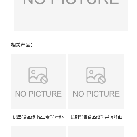
相关产品：
供应/食品级 维生素C/ vc粉/
长期销售食品级D-异抗坏血
抗坏血酸 水溶性抗氧化剂
酸钠食品护色剂防腐剂异VC
钠