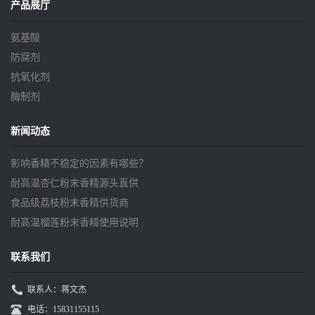
产品展厅
氨基酸
防腐剂
抗氧化剂
酶制剂
新闻动态
影响香精不稳定的因素有哪些？
耐高温杏仁粉末香精源头直供
食品级荔枝粉末香精供货商
耐高温榴莲粉末香精使用说明
联系我们
联系人：蒋文杰
电话：15831155115