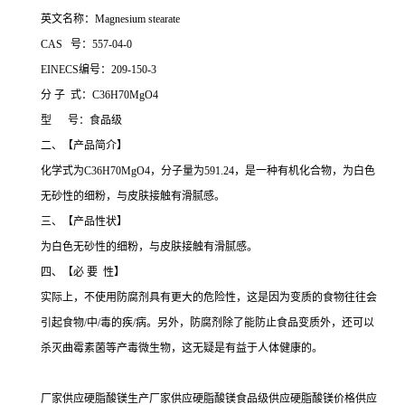
英文名称：Magnesium stearate
CAS 号：557-04-0
EINECS编号：209-150-3
分 子 式：C36H70MgO4
型 号：食品级
二、【产品简介】
化学式为C36H70MgO4，分子量为591.24，是一种有机化合物，为白色
无砂性的细粉，与皮肤接触有滑腻感。
三、【产品性状】
为白色无砂性的细粉，与皮肤接触有滑腻感。
四、【必 要 性】
实际上，不使用防腐剂具有更大的危险性，这是因为变质的食物往往会
引起食物/中/毒的疾/病。另外，防腐剂除了能防止食品变质外，还可以
杀灭曲霉素菌等产毒微生物，这无疑是有益于人体健康的。
厂家供应硬脂酸镁生产厂家供应硬脂酸镁食品级供应硬脂酸镁价格供应