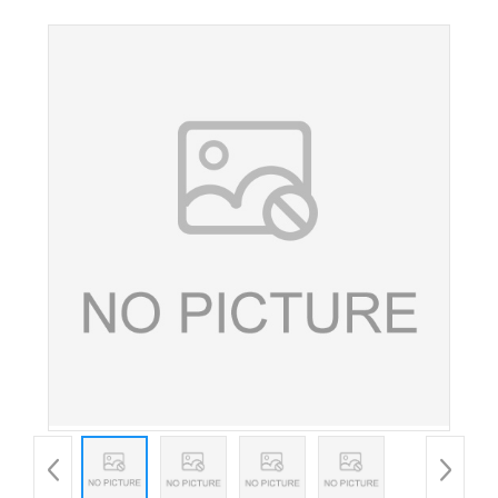
脂酸镁 抗结剂 压片糖果 量大从优 欢迎选购