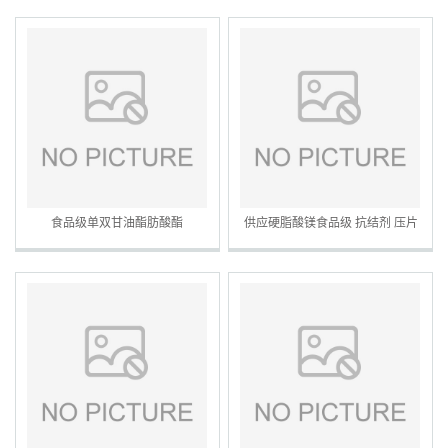
食品级单双甘油酯肪酸酯
供应硬脂酸镁食品级 抗结剂 压片
用 证件齐全 硬脂酸镁镁