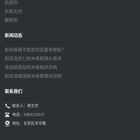
防腐剂
抗氧化剂
酶制剂
新闻动态
影响香精不稳定的因素有哪些？
耐高温杏仁粉末香精源头直供
食品级荔枝粉末香精供货商
耐高温榴莲粉末香精使用说明
联系我们
联系人：蒋文杰
电话：15831155115
地址：长安区丰华路