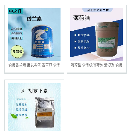
食用香兰素 批发零售 香草醛 食品
清凉型 食品级薄荷脑 清凉剂 食用
级增味提鲜剂
添加原料