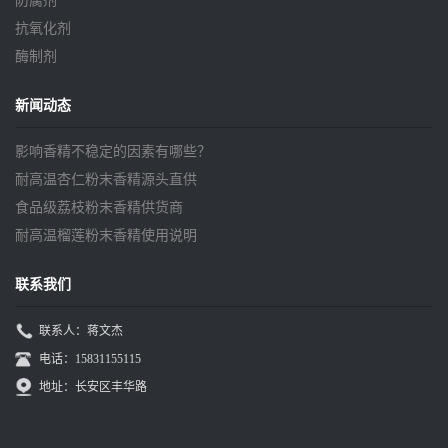
防腐剂
抗氧化剂
酶制剂
新闻动态
影响香精不稳定的因素有哪些？
耐高温杏仁粉末香精源头直供
食品级荔枝粉末香精供货商
耐高温榴莲粉末香精使用说明
联系我们
联系人：蒋文杰
电话：15831155115
地址：长安区丰华路