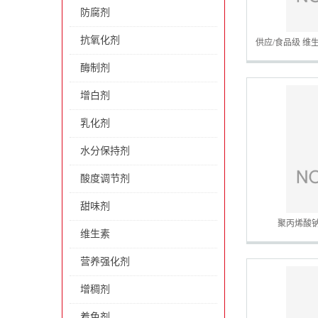
防腐剂
抗氧化剂
供应/食品级 维生
酶制剂
增白剂
乳化剂
水分保持剂
酸度调节剂
甜味剂
聚丙烯酸
维生素
营养强化剂
增稠剂
着色剂