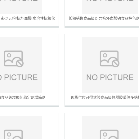
素C/ vc粉/抗坏血酸 水溶性抗氧化
长期销售食品级D-异抗坏血酸钠食品护色
剂
异VC钠
钠食品级增稠剂稳定剂增筋剂
现货供应可得然胶食品级热凝胶凝胶多糖
1kg起订