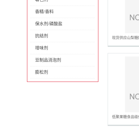
香精/香料
保水剂/磷酸盐
抗结剂
现货供应山梨糖
增味剂
豆制品消泡剂
膨松剂
低聚果糖食品级