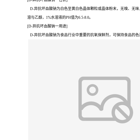
[D-异抗坏血酸钠一性状]
D-异抗坏血酸钠为白色至黄白色晶体颗粒或晶体粉末，无嗅、无味，溶
溶与乙醇，1%水溶液的PH值为6.5-8.0。
[D-异抗坏血酸钠一用途]
D-异抗坏血酸钠为食品行业中重要的抗氧保鲜剂，可保持食品的色