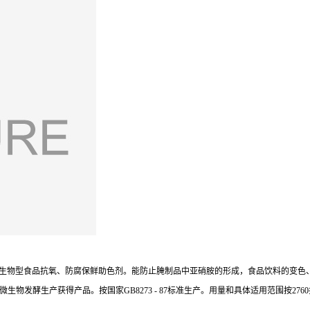
糖酸钠，是一种新型生物型食品抗氧、防腐保鲜助色剂。能防止腌制品中亚硝胺的形成，食品饮
发酵生产获得产品。按国家GB8273 - 87标准生产。用量和具体适用范围按276