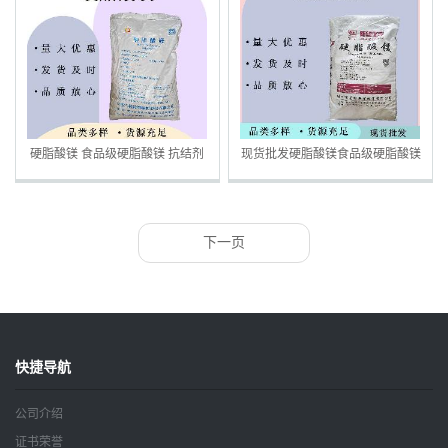
硬脂酸镁 食品级硬脂酸镁 抗结剂
现货批发硬脂酸镁食品级硬脂酸镁
压片糖果 欢迎洽谈
辅料压片 滑助流剂
下一页
快捷导航
公司介绍
证书荣誉