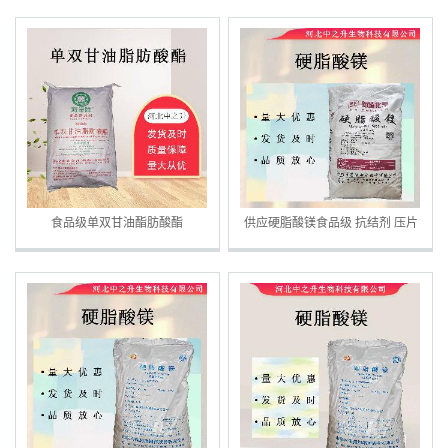
食品级单双甘油酯肪酸酯
供应硬脂酸镁食品级 抗结剂 压片
用 证件齐全 硬脂酸镁镁