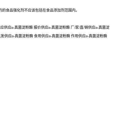
的的食品强化剂不应该包括在食品添加剂范围内。
供应α-真菌淀粉酶 报价供应α-真菌淀粉酶 厂/家/直/销供应α-真菌淀
批发供应α-真菌淀粉酶 食用供应α-真菌淀粉酶 作用供应α-真菌淀粉酶