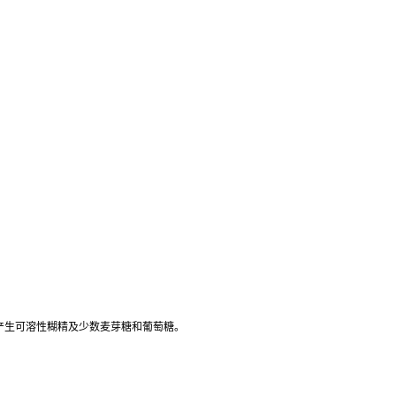
产生可溶性糊精及少数麦芽糖和葡萄糖。