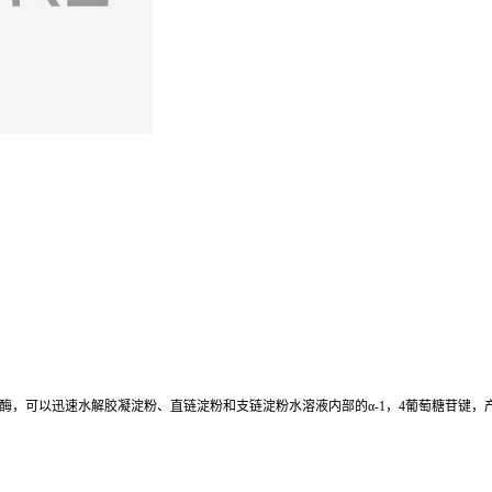
酶，可以迅速水解胶凝淀粉、直链淀粉和支链淀粉水溶液内部的α-1，4葡萄糖苷键，