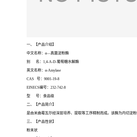
一、【产品介绍】
中文名称：α—真菌淀粉酶
别 名：1,4-Α-D-葡萄糖水解酶
英文名称：α-Amylase
CAS 号：9001-19-8
EINECS编号：232-742-8
型 号：食品级
二、【产品简介】
是由米曲霉瓦尔经深层培养、提取等工序精制而成。该酶为内切淀粉
三、【产品性状】
粉末状