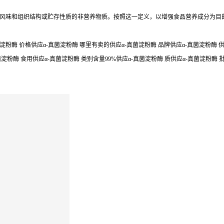
风味和组织结构或贮存性质的非营养物质。按照这一定义，以增强食品营养成分为目
淀粉酶 价格供应α-真菌淀粉酶 哪里有卖的供应α-真菌淀粉酶 品牌供应α-真菌淀粉酶 供应
菌淀粉酶 食用供应α-真菌淀粉酶 类别含量99%供应α-真菌淀粉酶 质供应α-真菌淀粉酶 