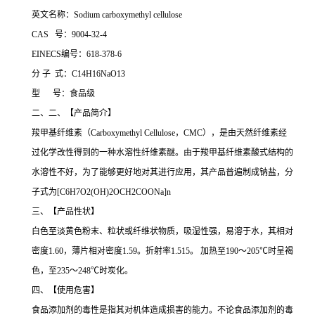
英文名称：Sodium carboxymethyl cellulose
CAS 号：9004-32-4
EINECS编号：618-378-6
分 子 式：C14H16NaO13
型 号：食品级
二、二、【产品简介】
羧甲基纤维素（Carboxymethyl Cellulose，CMC），是由天然纤维素经
过化学改性得到的一种水溶性纤维素醚。由于羧甲基纤维素酸式结构的
水溶性不好，为了能够更好地对其进行应用，其产品普遍制成钠盐，分
子式为[C6H7O2(OH)2OCH2COONa]n
三、【产品性状】
白色至淡黄色粉末、粒状或纤维状物质，吸湿性强，易溶于水，其相对
密度1.60，薄片相对密度1.59。折射率1.515。 加热至190～205℃时呈褐
色，至235～248℃时炭化。
四、【使用危害】
食品添加剂的毒性是指其对机体造成损害的能力。不论食品添加剂的毒