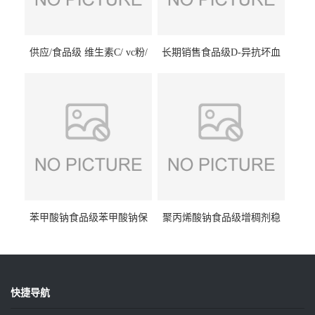
供应/食品级 维生素C/ vc粉/
长期销售食品级D-异抗坏血
抗坏血酸 水溶性抗氧化剂
酸钠食品护色剂防腐剂异VC
钠
苯甲酸钠食品级苯甲酸钠保
聚丙烯酸钠食品级增稠剂稳
鲜剂防腐剂含量99%
定剂增筋剂
快捷导航