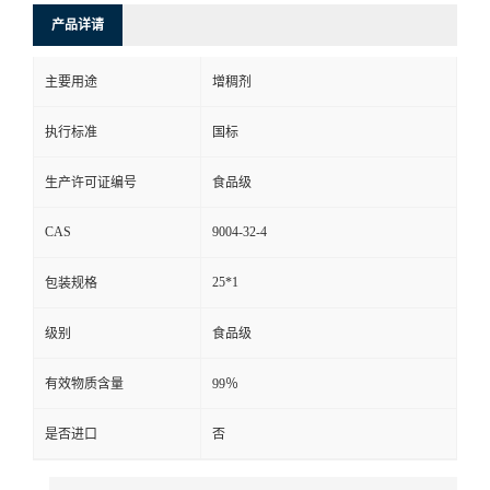
产品详请
主要用途
增稠剂
执行标准
国标
生产许可证编号
食品级
CAS
9004-32-4
25*1
包装规格
级别
食品级
有效物质含量
99％
是否进口
否