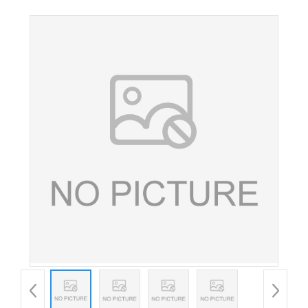
钠 羧甲基纤维素钠 食品级 粘纤维素