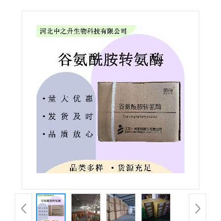
品级TG酶 肉制品豆制品用酶制剂 欢迎洽谈