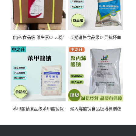
供应/食品级 维生素C/ vc粉/
长期销售食品级D-异抗坏血
抗坏血酸 水溶性抗氧化剂
酸钠食品护色剂防腐剂异VC
钠
苯甲酸钠食品级苯甲酸钠保
聚丙烯酸钠食品级增稠剂稳
鲜剂防腐剂含量99%
定剂增筋剂