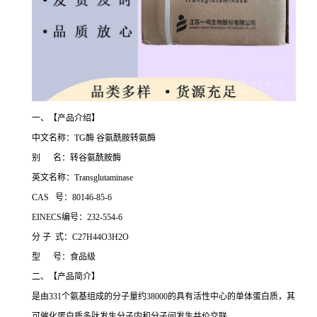
一、【产品介绍】
中文名称：TG酶 谷氨酰胺转氨酶
别 名：转谷氨酰胺酶
英文名称：Transglutaminase
CAS 号：80146-85-6
EINECS编号：232-554-6
分 子 式：C27H44O3H2O
型 号：食品级
二、【产品简介】
是由331个氨基组成的分子量约38000的具有活性中心的单体蛋白质，其
可催化蛋白质多肽发生分子内和分子间发生共价交联