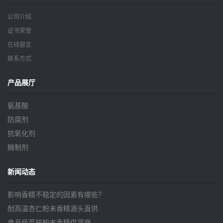
公司介绍
证书荣誉
在线留言
联系方式
产品展厅
氨基酸
防腐剂
抗氧化剂
酶制剂
新闻动态
影响香精不稳定的因素有哪些？
耐高温杏仁粉末香精源头直供
食品级荔枝粉末香精供货商