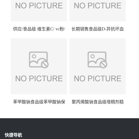
供应/食品级 维生素C/ vc粉/
长期销售食品级D-异抗坏血
抗坏血酸 水溶性抗氧化剂
酸钠食品护色剂防腐剂异VC
钠
苯甲酸钠食品级苯甲酸钠保
聚丙烯酸钠食品级增稠剂稳
鲜剂防腐剂含量99%
定剂增筋剂
快捷导航