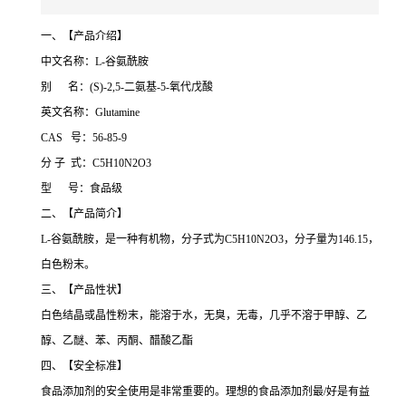
一、【产品介绍】
中文名称：L-谷氨酰胺
别 名：(S)-2,5-二氨基-5-氧代戊酸
英文名称：Glutamine
CAS 号：56-85-9
分 子 式：C5H10N2O3
型 号：食品级
二、【产品简介】
L-谷氨酰胺，是一种有机物，分子式为C5H10N2O3，分子量为146.15，
白色粉末。
三、【产品性状】
白色结晶或晶性粉末，能溶于水，无臭，无毒，几乎不溶于甲醇、乙
醇、乙醚、苯、丙酮、醋酸乙酯
四、【安全标准】
食品添加剂的安全使用是非常重要的。理想的食品添加剂最/好是有益