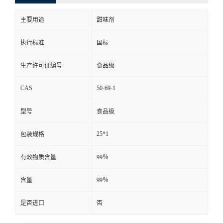
主要用途
甜味剂
执行标准
国标
生产许可证编号
食品级
CAS
50-69-1
型号
食品级
25*1
包装规格
有效物质含量
99％
含量
99％
是否进口
否