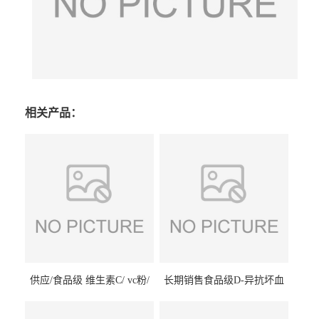
相关产品：
供应/食品级 维生素C/ vc粉/
长期销售食品级D-异抗坏血
抗坏血酸 水溶性抗氧化剂
酸钠食品护色剂防腐剂异VC
钠