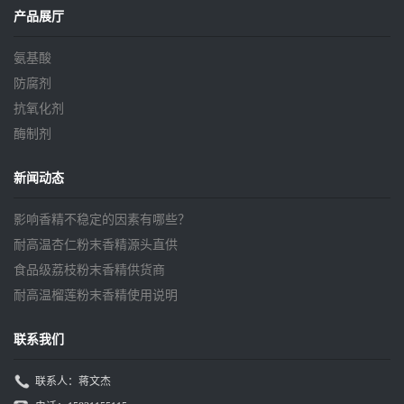
产品展厅
氨基酸
防腐剂
抗氧化剂
酶制剂
新闻动态
影响香精不稳定的因素有哪些？
耐高温杏仁粉末香精源头直供
食品级荔枝粉末香精供货商
耐高温榴莲粉末香精使用说明
联系我们
联系人：蒋文杰