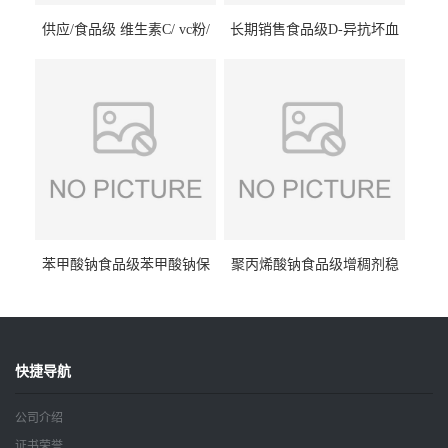
供应/食品级 维生素C/ vc粉/
长期销售食品级D-异抗坏血
抗坏血酸 水溶性抗氧化剂
酸钠食品护色剂防腐剂异VC
钠
苯甲酸钠食品级苯甲酸钠保
聚丙烯酸钠食品级增稠剂稳
鲜剂防腐剂含量99%
定剂增筋剂
快捷导航
公司介绍
证书荣誉