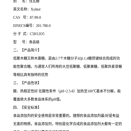
别 名：戊五醇
英文名称：Xylitol
CAS 号：87-99-0
EINECS编号：201-788-0
分 子 式：C5H12O5
型 号：食品级
二、【产品简介】
低聚木糖又称木寡糖，是由2-7个木糖分子以β-1,4糖苷键结合而成的功
能性聚合糖。与通常人们所用的大豆低聚糖、低聚果糖、低聚异麦芽糖
等相比具有独特的优势
三、【产品性状】
酸、热稳定性好 在酸性条件（pH=2.5-8）加热至100℃基本不分解，能
覆盖绝大多数食品体系的pH值。
四、【安全标准】
食品添加剂的安全使用是非常重要的。理想的食品添加剂最/好是有益
无害的物质。食品添加剂，特别是化学合成的食品添加剂大都有一定的