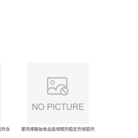
腐剂含
聚丙烯酸钠食品级增稠剂稳定剂增筋剂