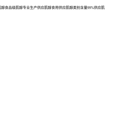
肌醇食品级肌醇专业生产供应肌醇食用供应肌醇类别含量99%供应肌