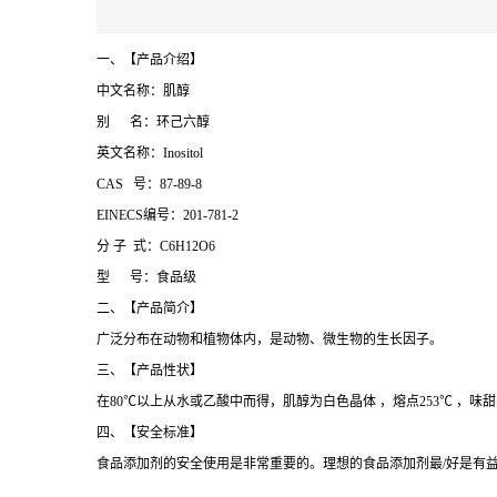
一、【产品介绍】
中文名称：肌醇
别 名：环己六醇
英文名称：Inositol
CAS 号：87-89-8
EINECS编号：201-781-2
分 子 式：C6H12O6
型 号：食品级
二、【产品简介】
广泛分布在动物和植物体内，是动物、微生物的生长因子。
三、【产品性状】
在80℃以上从水或乙酸中而得，肌醇为白色晶体 ，熔点253℃ ，
四、【安全标准】
食品添加剂的安全使用是非常重要的。理想的食品添加剂最/好是有