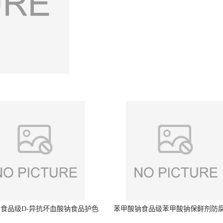
食品级D-异抗坏血酸钠食品护色
苯甲酸钠食品级苯甲酸钠保鲜剂防
剂防腐剂异VC钠
量99%