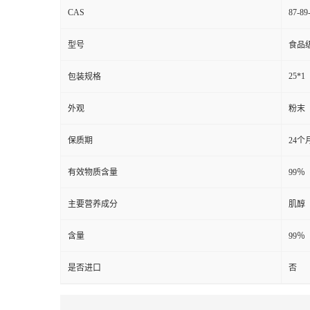
CAS
87-89
型号
食品
25*1
包装规格
外观
粉末
保质期
24个
有效物质含量
99％
主要营养成分
肌醇
含量
99％
是否进口
否