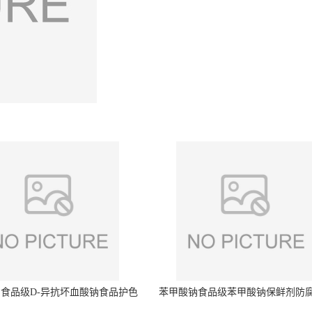
食品级D-异抗坏血酸钠食品护色
苯甲酸钠食品级苯甲酸钠保鲜剂防
剂防腐剂异VC钠
量99%