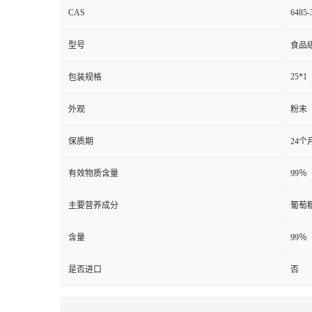
CAS
6485-
型号
食品
25*1
包装规格
外观
粉末
保质期
24个
有效物质含量
99％
主要营养成分
葡萄
含量
99％
是否进口
否