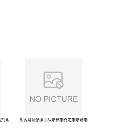
腐剂含
聚丙烯酸钠食品级增稠剂稳定剂增筋剂