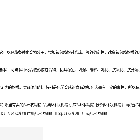
生成的产物。它可以包络各种化合物分子，增加被包络物对光热、氧的稳定性，改变被包络物质
板状；可与多种化合物形成包合物，使其稳定、增溶、缓释、乳化、抗氧化、抗分解
益无害的物质。食品添加剂，特别是化学合成的食品添加剂大都有一定的毒性，所以使
精 哪里有卖的β-环状糊精 品牌β-环状糊精 供应β-环状糊精 报价β-环状糊精 厂/家/直/销
 食用β-环状糊精 作用β-环状糊精 用途β-环状糊精 *厂家β-环状糊精