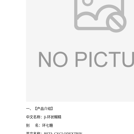
一、【产品介绍】
中文名称：β-环状糊精
别 名：环七糖