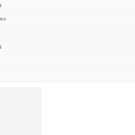
级
39-9
级