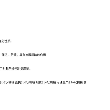
的理化性质。
、保温、防潮，具有掩蔽异味的作用
用时要严格控制使用量。
β-环状糊精 直供β-环状糊精 现货β-环状糊精 专业生产β-环状糊精 食