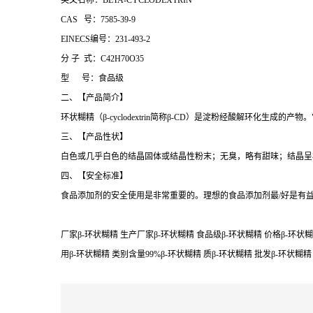
英文名称：BETA-CYCLODEXTRIN
CAS 号：7585-39-9
EINECS编号：231-493-2
分 子 式：C42H70O35
型 号：食品级
二、【产品简介】
环状糊精（β-cyclodextrin简称β-CD）是淀粉经酸解环化
三、【产品性状】
白色或几乎白色的结晶固体或结晶性粉末；无臭，略有甜味；结晶呈
四、【安全标准】
食品添加剂的安全使用是非常重要的。理想的食品添加剂最/好是有
厂家β-环状糊精 生产厂家β-环状糊精 食品级β-环状糊精 价格β-环状糊
用β-环状糊精 类别含量99%β-环状糊精 质β-环状糊精 批发β-环状糊精