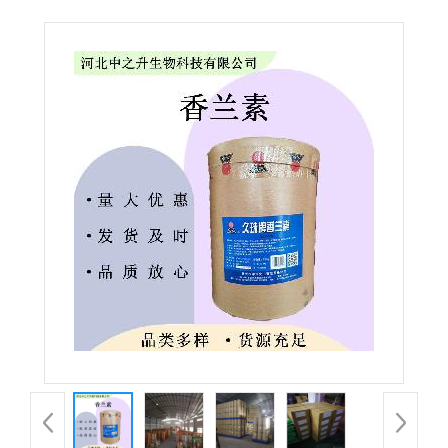
兰素 食品级香兰素 增香食品香料 欢迎洽谈