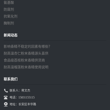
氨基酸
防腐剂
抗氧化剂
酶制剂
新闻动态
影响香精不稳定的因素有哪些？
耐高温杏仁粉末香精源头直供
食品级荔枝粉末香精供货商
耐高温榴莲粉末香精使用说明
联系我们
联系人：蒋文杰
电话：15831155115
地址：长安区丰华路