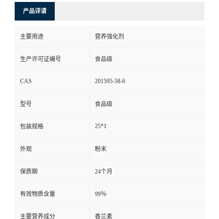
产品详请
主要用途
营养强化剂
生产许可证编号
食品级
CAS
201595-58-6
型号
食品级
25*1
包装规格
外观
粉末
保质期
24个月
有效物质含量
99％
主要营养成分
香兰素