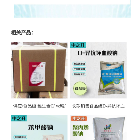
相关产品：
供应/食品级 维生素C/ vc粉/
长期销售食品级D-异抗坏血
抗坏血酸 水溶性抗氧化剂
酸钠食品护色剂防腐剂异VC
钠