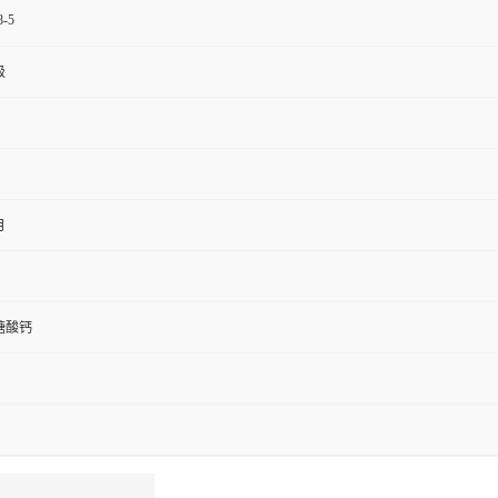
8-5
级
月
糖酸钙