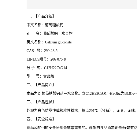
一、【产品介绍】
中文名称：葡萄糖酸钙
别 名：葡萄酸鈣一水合物
英文名称：Calcium gluconate
CAS 号：299-28-5
EINECS编号：206-075-8
分 子 式：C12H22CaO14
型 号：食品级
二、【产品简介】
本品为D-葡萄糖酸钙盐－水合物。含C12H22CaO14·H2O应为99.0%～1
三、【产品性状】
外观为白色结晶性或颗粒性粉末，熔点201℃（分解），无臭，无味，易溶
四、【安全标准】
食品添加剂的安全使用是非常重要的。理想的食品添加剂最/好是有