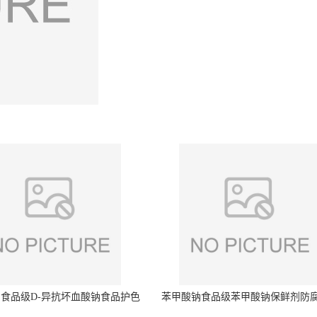
食品级D-异抗坏血酸钠食品护色
苯甲酸钠食品级苯甲酸钠保鲜剂防
剂防腐剂异VC钠
量99%