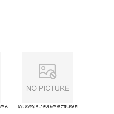
腐剂含
聚丙烯酸钠食品级增稠剂稳定剂增筋剂