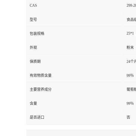
CAS
299-2
型号
食品
25*1
包装规格
外观
粉末
保质期
24个
有效物质含量
99％
主要营养成分
葡萄
含量
99％
是否进口
否