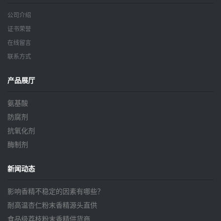
公司介绍
证书荣誉
在线留言
联系方式
产品展厅
氨基酸
防腐剂
抗氧化剂
酶制剂
新闻动态
影响香精不稳定的因素有哪些？
耐高温杏仁粉末香精源头直供
食品级荔枝粉末香精供货商