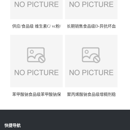
供应/食品级 维生素C/ vc粉/
长期销售食品级D-异抗坏血
抗坏血酸 水溶性抗氧化剂
酸钠食品护色剂防腐剂异VC
钠
苯甲酸钠食品级苯甲酸钠保
聚丙烯酸钠食品级增稠剂稳
鲜剂防腐剂含量99%
定剂增筋剂
快捷导航