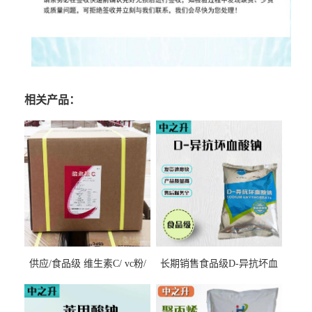
相关产品：
供应/食品级 维生素C/ vc粉/
长期销售食品级D-异抗坏血
抗坏血酸 水溶性抗氧化剂
酸钠食品护色剂防腐剂异VC
钠