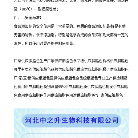
为红色至深红色均匀颗粒或粉末，无臭。耐光性、耐酸性较好，耐热性
强（105℃）、耐还原性差；
四、【安全标准】
食品添加剂的安全使用是非常重要的。理想的食品添加剂最/好是有益
无害的物质。食品添加剂，特别是化学合成的食品添加剂大都有一定的
毒性，所以使用时要严格控制使用量。
厂家供应胭脂色生产厂家供应胭脂色食品级供应胭脂色价格供应胭脂色
哪里有卖的供应胭脂色品牌供应胭脂色供应供应胭脂色报价供应胭脂色
厂/家/直/销供应胭脂色直供供应胭脂色食品级胭脂色专业生产供应胭脂
色食用供应胭脂色类别含量99%供应胭脂色质供应胭脂色批发供应胭脂
色食用供应胭脂色作用供应胭脂色用途供应胭脂色*厂家供应胭脂色