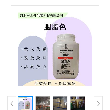
色 红色着色剂 欢迎洽谈