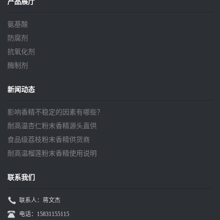
产品展厅
氨基酸
防腐剂
抗氧化剂
酶制剂
新闻动态
影响香精不稳定的因素有哪些？
耐高温杏仁粉末香精源头直供
食品级荔枝粉末香精供货商
耐高温榴莲粉末香精使用说明
联系我们
联系人：蒋文杰
电话：15831155115