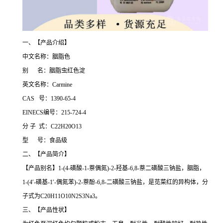
一、【产品介绍】
中文名称：胭脂色
别 名：胭脂虫红色淀
英文名称：Carmine
CAS 号：1390-65-4
EINECS编号：215-724-4
分 子 式：C22H20O13
型 号：食品级
二、【产品简介】
【产品别名】1-(4-磺酸-1-萘偶氮)-2-羟基-6,8-萘二磺酸三钠盐，胭脂，
1-(4′-磺基-1′-偶氮苯)-2-萘酚-6,8-二磺酸三钠盐，是苋菜红的异构体，分
子式为C20H11O10N2S3Na3。
三、【产品性状】