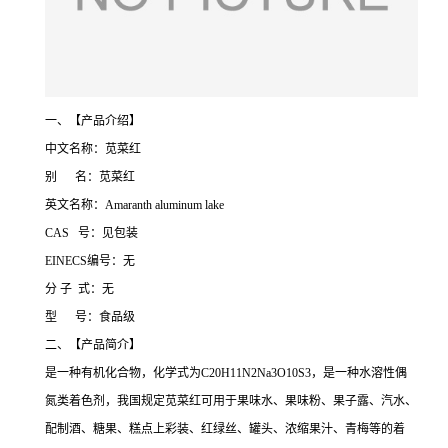
一、【产品介绍】
中文名称：苋菜红
别 名：苋菜红
英文名称：Amaranth aluminum lake
CAS 号：见包装
EINECS编号：无
分 子 式：无
型 号：食品级
二、【产品简介】
是一种有机化合物，化学式为C20H11N2Na3O10S3，是一种水溶性偶
氮类着色剂，我国规定苋菜红可用于果味水、果味粉、果子露、汽水、
配制酒、糖果、糕点上彩装、红绿丝、罐头、浓缩果汁、青梅等的着