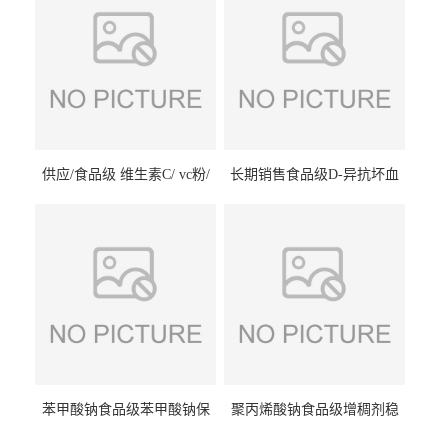
供应/食品级 维生素C/ vc粉/
长期销售食品级D-异抗坏血
抗坏血酸 水溶性抗氧化剂
酸钠食品护色剂防腐剂异VC
钠
苯甲酸钠食品级苯甲酸钠保
聚丙烯酸钠食品级增稠剂稳
鲜剂防腐剂含量99%
定剂增筋剂