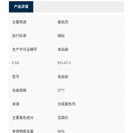
产品详请
主要用途
着色剂
执行标准
国标
生产许可证编号
食品级
CAS
915-67-3
型号
食品级
25*1
包装规格
来源
合成着色剂
主要着色成分
苋菜红
有效物质含量
99％