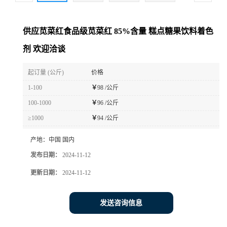
供应苋菜红食品级苋菜红 85%含量 糕点糖果饮料着色
剂 欢迎洽谈
起订量 (公斤)
价格
1-100
￥
98 /公斤
100-1000
￥
96 /公斤
≥1000
￥
94 /公斤
产地：
中国 国内
发布日期：
2024-11-12
更新日期：
2024-11-12
发送咨询信息