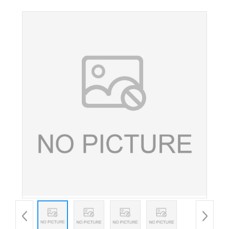
苋菜红 85%含量 糕点糖果饮料着色剂 欢迎洽谈