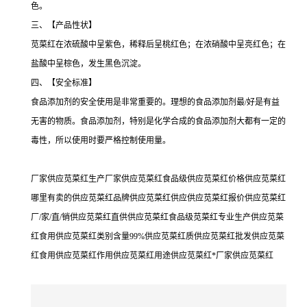
色。
三、【产品性状】
苋菜红在浓硫酸中呈紫色，稀释后呈桃红色；在浓硝酸中呈亮红色；在
盐酸中呈棕色，发生黑色沉淀。
四、【安全标准】
食品添加剂的安全使用是非常重要的。理想的食品添加剂最/好是有益
无害的物质。食品添加剂，特别是化学合成的食品添加剂大都有一定的
毒性，所以使用时要严格控制使用量。
厂家供应苋菜红生产厂家供应苋菜红食品级供应苋菜红价格供应苋菜红
哪里有卖的供应苋菜红品牌供应苋菜红供应供应苋菜红报价供应苋菜红
厂/家/直/销供应苋菜红直供供应苋菜红食品级苋菜红专业生产供应苋菜
红食用供应苋菜红类别含量99%供应苋菜红质供应苋菜红批发供应苋菜
红食用供应苋菜红作用供应苋菜红用途供应苋菜红*厂家供应苋菜红