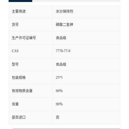
主要用途
水分保持剂
货号
磷酸二氢钾
生产许可证编号
食品级
CAS
7778-77-0
型号
食品级
25*1
包装规格
有效物质含量
99％
含量
99％
是否进口
否