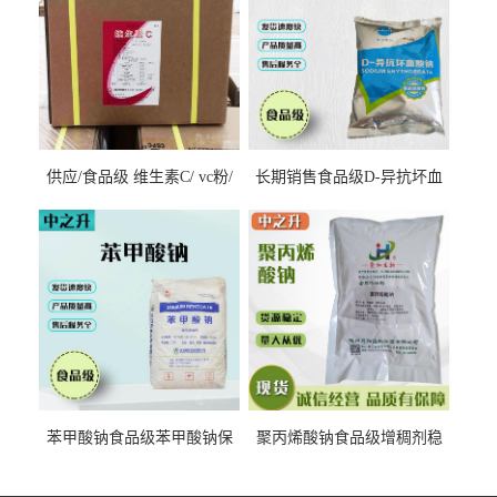
供应/食品级 维生素C/ vc粉/
长期销售食品级D-异抗坏血
抗坏血酸 水溶性抗氧化剂
酸钠食品护色剂防腐剂异VC
钠
苯甲酸钠食品级苯甲酸钠保
聚丙烯酸钠食品级增稠剂稳
鲜剂防腐剂含量99%
定剂增筋剂