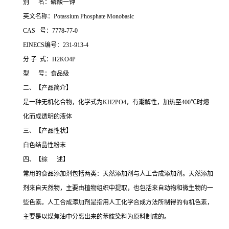
别 名：磷酸一钾
英文名称：Potassium Phosphate Monobasic
CAS 号：7778-77-0
EINECS编号：231-913-4
分 子 式：H2KO4P
型 号：食品级
二、【产品简介】
是一种无机化合物，化学式为KH2PO4，有潮解性，加热至400℃时熔
化而成透明的液体
三、【产品性状】
白色结晶性粉末
四、【综 述】
常用的食品添加剂包括两类：天然添加剂与人工合成添加剂。天然添加
剂来自天然物，主要由植物组织中提取，也包括来自动物和微生物的一
些色素。人工合成添加剂是指用人工化学合成方法所制得的有机色素，
主要是以煤焦油中分离出来的苯胺染料为原料制成的。