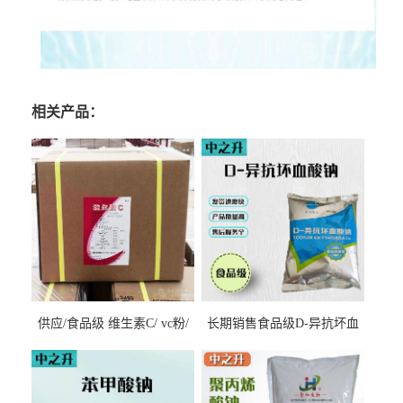
相关产品：
供应/食品级 维生素C/ vc粉/
长期销售食品级D-异抗坏血
抗坏血酸 水溶性抗氧化剂
酸钠食品护色剂防腐剂异VC
钠