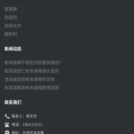
氨基酸
防腐剂
抗氧化剂
酶制剂
新闻动态
影响香精不稳定的因素有哪些？
耐高温杏仁粉末香精源头直供
食品级荔枝粉末香精供货商
耐高温榴莲粉末香精使用说明
联系我们
联系人：蒋文杰
电话：15831155115
地址：长安区丰华路