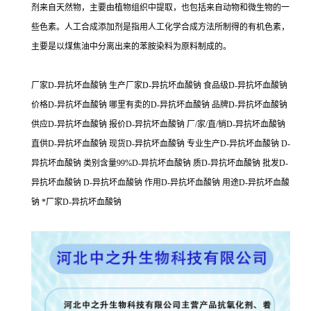
剂来自天然物，主要由植物组织中提取，也包括来自动物和微生物的一
些色素。人工合成添加剂是指用人工化学合成方法所制得的有机色素，
主要是以煤焦油中分离出来的苯胺染料为原料制成的。
厂家D-异抗坏血酸钠 生产厂家D-异抗坏血酸钠 食品级D-异抗坏血酸钠
价格D-异抗坏血酸钠 哪里有卖的D-异抗坏血酸钠 品牌D-异抗坏血酸钠
供应D-异抗坏血酸钠 报价D-异抗坏血酸钠 厂/家/直/销D-异抗坏血酸钠
直供D-异抗坏血酸钠 现货D-异抗坏血酸钠 专业生产D-异抗坏血酸钠 D-
异抗坏血酸钠 类别含量99%D-异抗坏血酸钠 质D-异抗坏血酸钠 批发D-
异抗坏血酸钠 D-异抗坏血酸钠 作用D-异抗坏血酸钠 用途D-异抗坏血酸
钠 *厂家D-异抗坏血酸钠