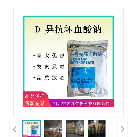
食品级百勤异VC钠 食品饮料肉制品护色剂