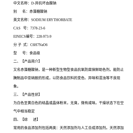
中文名称：D-异抗坏血酸钠
别 名：赤藻糖酸钠
英文名称：SODIUM ERYTHORBATE
CAS 号：7378-23-6
EINECS编号：228-973-9
分 子 式：C6H7NaO6
型 号：食品级
二、【产品简介】
又名赤藻糖酸钠，是一种新型生物型食品抗氧防腐保鲜助色剂。能防止
腌制品中亚硝胺的形成，以防食品饮料的变色、异味和混浊等不良现
象。
三、【产品性状】
为白色至黄白色的结晶或晶体粉末，无臭，微有咸味。干燥状态下在空
气中相当稳定
四、【综 述】
常用的食品添加剂包括两类：天然添加剂与人工合成添加剂。天然添加