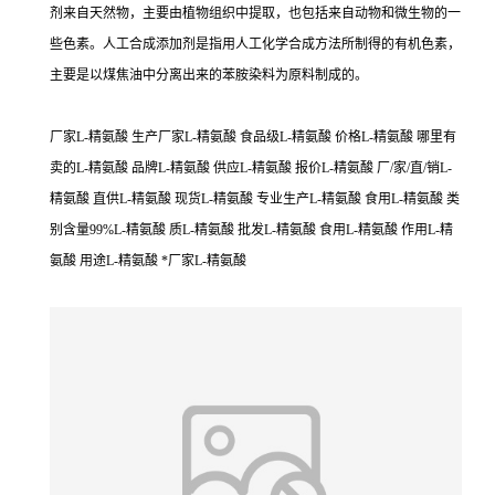
剂来自天然物，主要由植物组织中提取，也包括来自动物和微生物的一
些色素。人工合成添加剂是指用人工化学合成方法所制得的有机色素，
主要是以煤焦油中分离出来的苯胺染料为原料制成的。
厂家L-精氨酸 生产厂家L-精氨酸 食品级L-精氨酸 价格L-精氨酸 哪里有
卖的L-精氨酸 品牌L-精氨酸 供应L-精氨酸 报价L-精氨酸 厂/家/直/销L-
精氨酸 直供L-精氨酸 现货L-精氨酸 专业生产L-精氨酸 食用L-精氨酸 类
别含量99%L-精氨酸 质L-精氨酸 批发L-精氨酸 食用L-精氨酸 作用L-精
氨酸 用途L-精氨酸 *厂家L-精氨酸