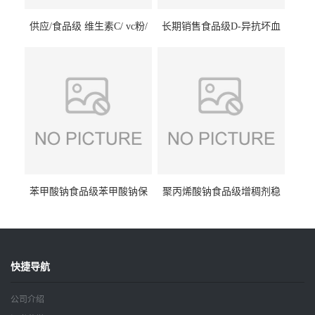
供应/食品级 维生素C/ vc粉/
长期销售食品级D-异抗坏血
抗坏血酸 水溶性抗氧化剂
酸钠食品护色剂防腐剂异VC
钠
苯甲酸钠食品级苯甲酸钠保
聚丙烯酸钠食品级增稠剂稳
鲜剂防腐剂含量99%
定剂增筋剂
快捷导航
公司介绍