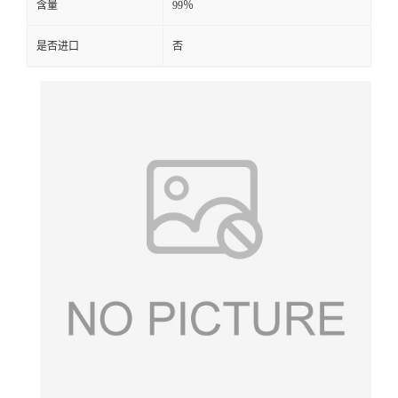
含量
99％
是否进口
否