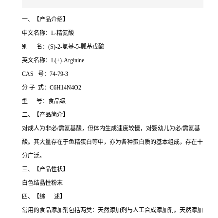
一、【产品介绍】
中文名称：L-精氨酸
别 名：(S)-2-氨基-5-胍基戊酸
英文名称：L(+)-Arginine
CAS 号：74-79-3
分 子 式：C6H14N4O2
型 号：食品级
二、【产品简介】
对成人为非必/需氨基酸，但体内生成速度较慢，对婴幼儿为必/需氨基
酸。其大量存在于鱼精蛋白等中，亦为各种蛋白质的基本组成，存在十
分广泛。
三、【产品性状】
白色结晶性粉末
四、【综 述】
常用的食品添加剂包括两类：天然添加剂与人工合成添加剂。天然添加