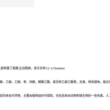
氨羰基丁氨酸;左谷酰胺，英文名称:L(+)-Glutamine
、乙醇、乙醚、苯、丙酮、醋酸乙酯，氯仿和乙醇乙酯等，无臭，稍有甜味。熔点在 18
加剂来自天然物，主要由植物组织中提取，也包括来自动物和微生物的一些色素。人