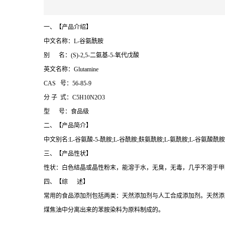
一、【产品介绍】
中文名称：L-谷氨酰胺
别 名：(S)-2,5-二氨基-5-氧代戊酸
英文名称：Glutamine
CAS 号：56-85-9
分 子 式：C5H10N2O3
型 号：食品级
二、【产品简介】
中文别名:L-谷氨酸-5-酰胺;L-谷酰胺;麸氨酰胺;L-氨酰胺;L-谷氨酸酰胺;
三、【产品性状】
性状：白色结晶或晶性粉末，能溶于水，无臭，无毒，几乎不溶于甲醇
四、【综 述】
常用的食品添加剂包括两类：天然添加剂与人工合成添加剂。天然添
煤焦油中分离出来的苯胺染料为原料制成的。