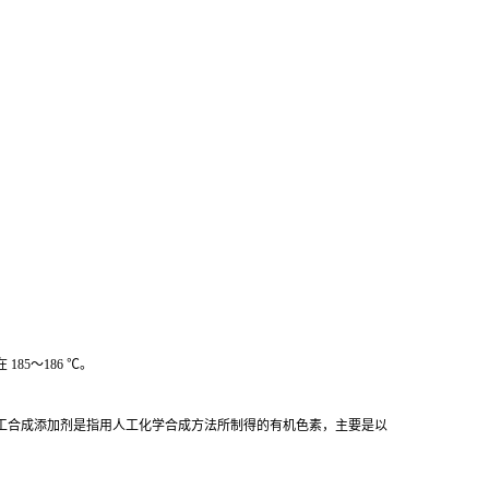
5～186 ℃。
工合成添加剂是指用人工化学合成方法所制得的有机色素，主要是以