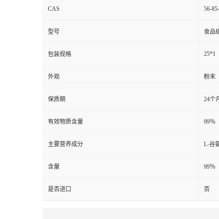
CAS
56-85
型号
食品
25*1
包装规格
外观
粉末
保质期
24个
有效物质含量
99％
主要营养成分
L-谷
含量
99％
是否进口
否