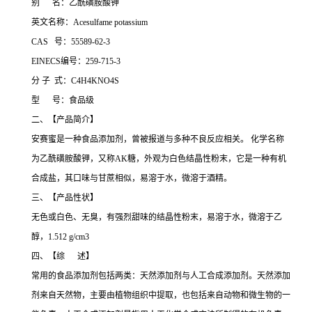
别 名：乙酰磺胺酸钾
英文名称：Acesulfame potassium
CAS 号：55589-62-3
EINECS编号：259-715-3
分 子 式：C4H4KNO4S
型 号：食品级
二、【产品简介】
安赛蜜是一种食品添加剂，曾被报道与多种不良反应相关。 化学名称
为乙酰磺胺酸钾，又称AK糖，外观为白色结晶性粉末，它是一种有机
合成盐，其口味与甘蔗相似，易溶于水，微溶于酒精。
三、【产品性状】
无色或白色、无臭，有强烈甜味的结晶性粉末，易溶于水，微溶于乙
醇，1.512 g/cm3
四、【综 述】
常用的食品添加剂包括两类：天然添加剂与人工合成添加剂。天然添加
剂来自天然物，主要由植物组织中提取，也包括来自动物和微生物的一