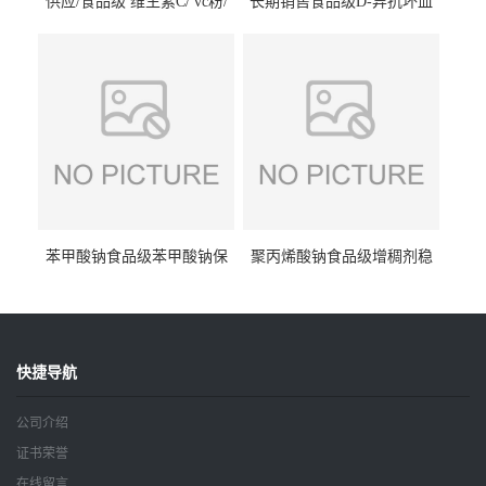
供应/食品级 维生素C/ vc粉/
长期销售食品级D-异抗坏血
抗坏血酸 水溶性抗氧化剂
酸钠食品护色剂防腐剂异VC
钠
苯甲酸钠食品级苯甲酸钠保
聚丙烯酸钠食品级增稠剂稳
鲜剂防腐剂含量99%
定剂增筋剂
快捷导航
公司介绍
证书荣誉
在线留言