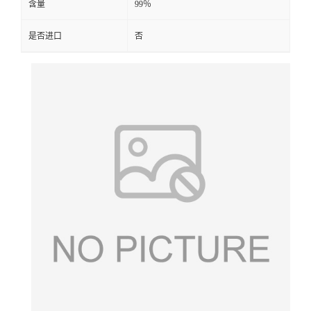
含量
99％
是否进口
否