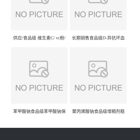
供应/食品级 维生素C/ vc粉/
长期销售食品级D-异抗坏血
抗坏血酸 水溶性抗氧化剂
酸钠食品护色剂防腐剂异VC
钠
苯甲酸钠食品级苯甲酸钠保
聚丙烯酸钠食品级增稠剂稳
鲜剂防腐剂含量99%
定剂增筋剂