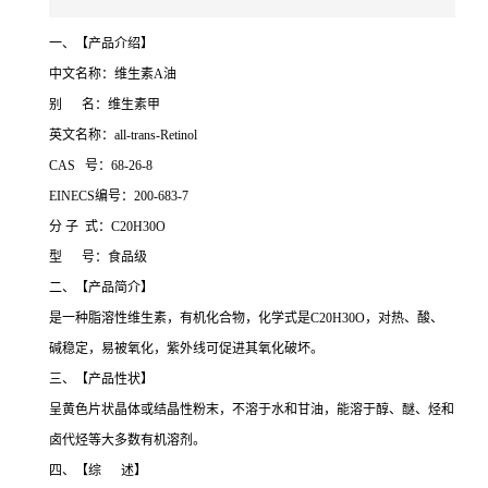
一、【产品介绍】
中文名称：维生素A油
别 名：维生素甲
英文名称：all-trans-Retinol
CAS 号：68-26-8
EINECS编号：200-683-7
分 子 式：C20H30O
型 号：食品级
二、【产品简介】
是一种脂溶性维生素，有机化合物，化学式是C20H30O，对热、酸、
碱稳定，易被氧化，紫外线可促进其氧化破坏。
三、【产品性状】
呈黄色片状晶体或结晶性粉末，不溶于水和甘油，能溶于醇、醚、烃和
卤代烃等大多数有机溶剂。
四、【综 述】