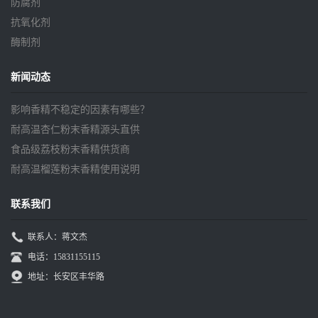
防腐剂
抗氧化剂
酶制剂
新闻动态
影响香精不稳定的因素有哪些？
耐高温杏仁粉末香精源头直供
食品级荔枝粉末香精供货商
耐高温榴莲粉末香精使用说明
联系我们
联系人：蒋文杰
电话：15831155115
地址：长安区丰华路