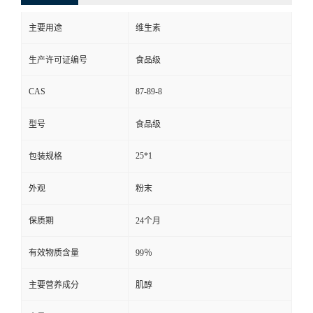
主要用途
维生素
生产许可证编号
食品级
CAS
87-89-8
型号
食品级
25*1
包装规格
外观
粉末
保质期
24个月
有效物质含量
99％
主要营养成分
肌醇