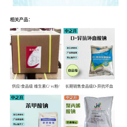
相关产品：
供应/食品级 维生素C/ vc粉/
长期销售食品级D-异抗坏血
抗坏血酸 水溶性抗氧化剂
酸钠食品护色剂防腐剂异VC
钠