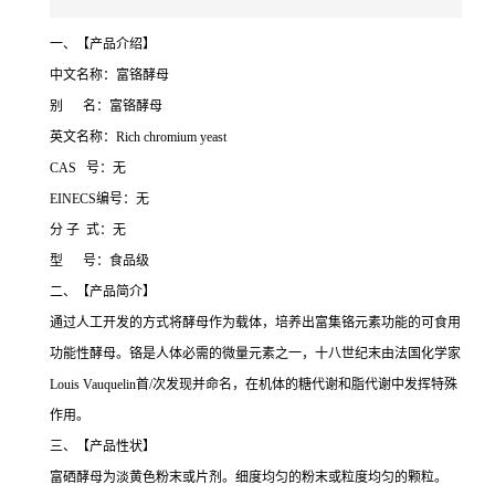
一、【产品介绍】
中文名称：富铬酵母
别 名：富铬酵母
英文名称：Rich chromium yeast
CAS 号：无
EINECS编号：无
分 子 式：无
型 号：食品级
二、【产品简介】
通过人工开发的方式将酵母作为载体，培养出富集铬元素功能的可食用
功能性酵母。铬是人体必需的微量元素之一，十八世纪末由法国化学家
Louis Vauquelin首/次发现并命名，在机体的糖代谢和脂代谢中发挥特殊
作用。
三、【产品性状】
富硒酵母为淡黄色粉末或片剂。细度均匀的粉末或粒度均匀的颗粒。