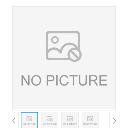
母 酵母铬含量2000ppm 营养强化剂