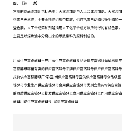
四、【综 述】
常用的食品添加剂包括两类：天然添加剂与人工合成添加剂。天然添加
剂来自天然物，主要由植物组织中提取，也包括来自动物和微生物的一
些色素。人工合成添加剂是指用人工化学合成方法所制得的有机色素，
主要是以煤焦油中分离出来的苯胺染料为原料制成的。
厂家供应富铬酵母生产厂家供应富铬酵母食品级供应富铬酵母价格供应
富铬酵母哪里有卖的供应富铬酵母品牌供应富铬酵母供应供应富铬酵母
报价供应富铬酵母厂/家/直/销供应富铬酵母直供供应富铬酵母食品级富
铬酵母专业生产供应富铬酵母食用供应富铬酵母类别含量99%供应富铬
酵母质供应富铬酵母批发供应富铬酵母食用供应富铬酵母作用供应富铬
酵母用途供应富铬酵母*厂家供应富铬酵母