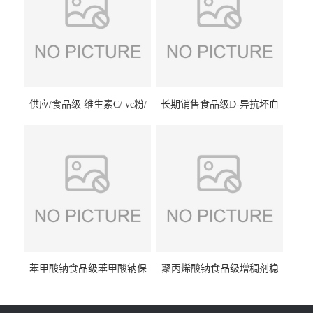
供应/食品级 维生素C/ vc粉/
长期销售食品级D-异抗坏血
抗坏血酸 水溶性抗氧化剂
酸钠食品护色剂防腐剂异VC
钠
苯甲酸钠食品级苯甲酸钠保
聚丙烯酸钠食品级增稠剂稳
鲜剂防腐剂含量99%
定剂增筋剂