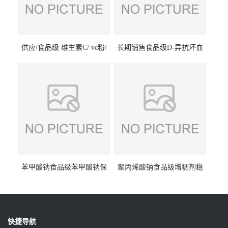
供应/食品级 维生素C/ vc粉/
长期销售食品级D-异抗坏血
抗坏血酸 水溶性抗氧化剂
酸钠食品护色剂防腐剂异VC
钠
苯甲酸钠食品级苯甲酸钠保
聚丙烯酸钠食品级增稠剂稳
鲜剂防腐剂含量99%
定剂增筋剂
快捷导航