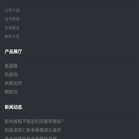
公司介绍
证书荣誉
在线留言
联系方式
产品展厅
氨基酸
防腐剂
抗氧化剂
酶制剂
新闻动态
影响香精不稳定的因素有哪些？
耐高温杏仁粉末香精源头直供
食品级荔枝粉末香精供货商