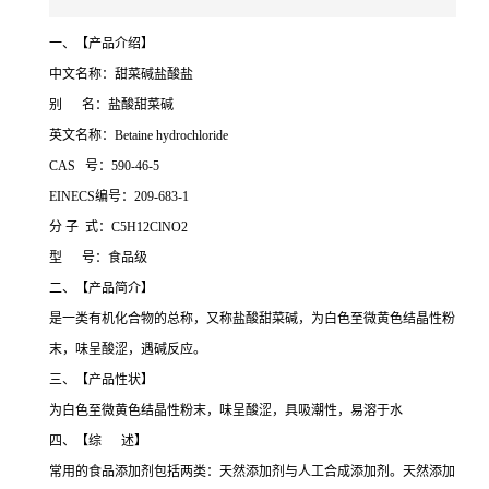
一、【产品介绍】
中文名称：甜菜碱盐酸盐
别 名：盐酸甜菜碱
英文名称：Betaine hydrochloride
CAS 号：590-46-5
EINECS编号：209-683-1
分 子 式：C5H12ClNO2
型 号：食品级
二、【产品简介】
是一类有机化合物的总称，又称盐酸甜菜碱，为白色至微黄色结晶性粉
末，味呈酸涩，遇碱反应。
三、【产品性状】
为白色至微黄色结晶性粉末，味呈酸涩，具吸潮性，易溶于水
四、【综 述】
常用的食品添加剂包括两类：天然添加剂与人工合成添加剂。天然添加