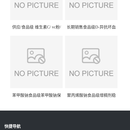
供应/食品级 维生素C/ vc粉/
长期销售食品级D-异抗坏血
抗坏血酸 水溶性抗氧化剂
酸钠食品护色剂防腐剂异VC
钠
苯甲酸钠食品级苯甲酸钠保
聚丙烯酸钠食品级增稠剂稳
鲜剂防腐剂含量99%
定剂增筋剂
快捷导航