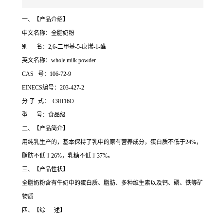
一、【产品介绍】
中文名称：全脂奶粉
别 名：2,6-二甲基-5-庚烯-1-醛
英文名称：whole milk powder
CAS 号：106-72-9
EINECS编号：203-427-2
分 子 式： C9H16O
型 号：食品级
二、【产品简介】
用纯乳生产的，基本保持了乳中的原有营养成分，蛋白质不低于24%，
脂肪不低于26%，乳糖不低于37%。
三、【产品性状】
全脂奶粉含有牛奶中的蛋白质、脂肪、多种维生素以及钙、磷、铁等矿
物质
四、【综 述】