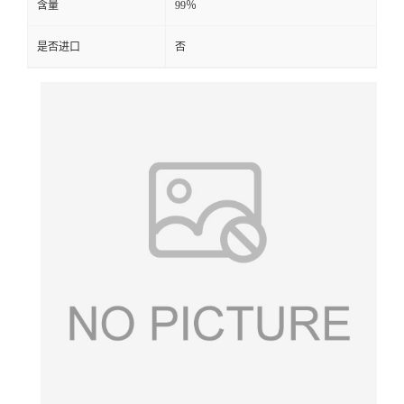
含量
99％
是否进口
否