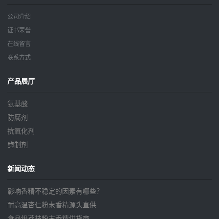
公司介绍
证书荣誉
在线留言
联系方式
产品展厅
氨基酸
防腐剂
抗氧化剂
酶制剂
新闻动态
影响香精不稳定的因素有哪些？
耐高温杏仁粉末香精源头直供
食品级荔枝粉末香精供货商