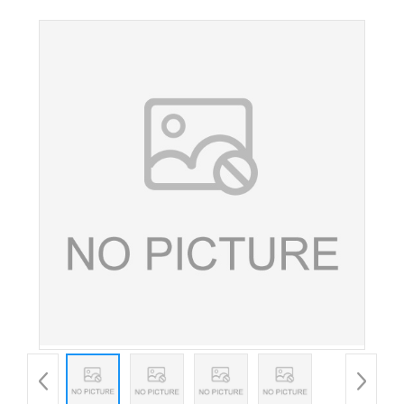
肉制品果汁饮料糕点着色剂红曲红