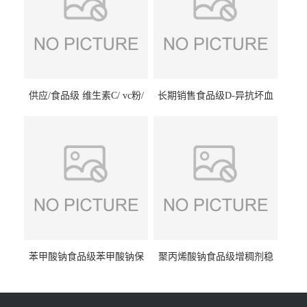
供应/食品级 维生素C/ vc粉/
长期销售食品级D-异抗坏血
抗坏血酸 水溶性抗氧化剂
酸钠食品护色剂防腐剂异VC
钠
苯甲酸钠食品级苯甲酸钠保
聚丙烯酸钠食品级增稠剂稳
鲜剂防腐剂含量99%
定剂增筋剂