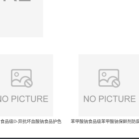
食品级D-异抗坏血酸钠食品护色
苯甲酸钠食品级苯甲酸钠保鲜剂防
剂防腐剂异VC钠
量99%