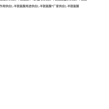
作用供应L-半胱氨酸用途供应L-半胱氨酸*厂家供应L-半胱氨酸