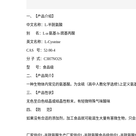
一、【产品介绍】
中文名称：L-半胱氨酸
别 名：L-а-氨基-b-巯基丙酸
英文名称：L-Cysteine
CAS 号：52-90-4
分 子 式：C3H7NO2S
型 号：食品级
二、【产品简介】
一种生物体内常见的氨基酸。为含硫（高中人教化学选修5上定义氨基酸不
三、【产品性状】
无色至白色结晶或结晶性粉末，有轻微特殊气味酸味
四、【防 范】
如果没有合适的添加剂，加工食品就可能滋生大量有害微生物，只会
厂家供应L-半胱氨酸生产厂家供应L-半胱氨酸食品级供应L-半胱氨酸价