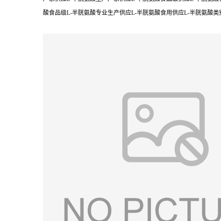
酸食品级L-半胱氨酸专业生产供应L-半胱氨酸食用供应L-半胱氨酸类别