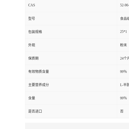
CAS
52-90
型号
食品
25*1
包装规格
外观
粉末
保质期
24个
有效物质含量
99％
主要营养成分
L-半
含量
99％
是否进口
否