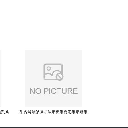
腐剂含
聚丙烯酸钠食品级增稠剂稳定剂增筋剂