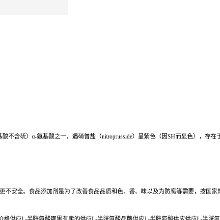
含硫）α-氨基酸之一，遇硝普盐（nitroprusside）呈紫色（因SH而显色），存
更不安全。食品添加剂是为了改善食品品质和色、香、味以及为防腐等需要，按国家
格供应L-半胱氨酸哪里有卖的供应L-半胱氨酸品牌供应L-半胱氨酸供应供应L-半胱氨酸报