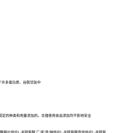
在于许多蛋白质、谷胱甘肽中
规定的种类和用量添加的。合理使用食品添加剂不影响安全
价供应L-半胱氨酸 厂/家/直/销供应L-半胱氨酸直供供应L-半胱氨