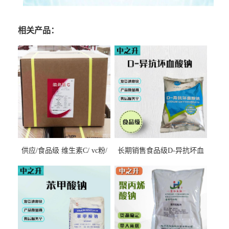
相关产品：
供应/食品级 维生素C/ vc粉/
长期销售食品级D-异抗坏血
抗坏血酸 水溶性抗氧化剂
酸钠食品护色剂防腐剂异VC
钠