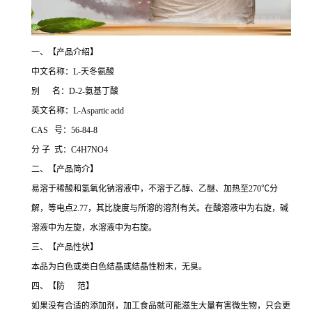
一、【产品介绍】
中文名称：L-天冬氨酸
别 名：D-2-氨基丁酸
英文名称：L-Aspartic acid
CAS 号：56-84-8
分 子 式：C4H7NO4
二、【产品简介】
易溶于稀酸和氢氧化钠溶液中，不溶于乙醇、乙醚、加热至270℃分
解，等电点2.77，其比旋度与所溶的溶剂有关。在酸溶液中为右旋，碱
溶液中为左旋，水溶液中为右旋。
三、【产品性状】
本品为白色或类白色结晶或结晶性粉末，无臭。
四、【防 范】
如果没有合适的添加剂，加工食品就可能滋生大量有害微生物，只会更