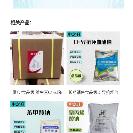
相关产品：
供应/食品级 维生素C/ vc粉/
长期销售食品级D-异抗坏血
抗坏血酸 水溶性抗氧化剂
酸钠食品护色剂防腐剂异VC
钠