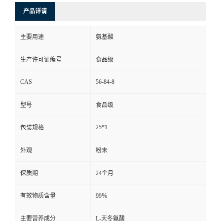
产品详请
主要用途
氨基酸
生产许可证编号
食品级
CAS
56-84-8
型号
食品级
25*1
包装规格
外观
粉末
保质期
24个月
有效物质含量
99％
主要营养成分
L-天冬氨酸