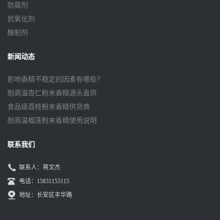
防腐剂
抗氧化剂
酶制剂
新闻动态
影响香精不稳定的因素有哪些？
耐高温杏仁粉末香精源头直供
食品级荔枝粉末香精供货商
耐高温榴莲粉末香精使用说明
联系我们
联系人：蒋文杰
电话：15831155115
地址：长安区丰华路