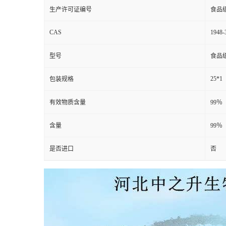
生产许可证编号
食品
CAS
1948-
型号
食品
25*1
包装规格
有效物质含量
99％
含量
99％
是否进口
否