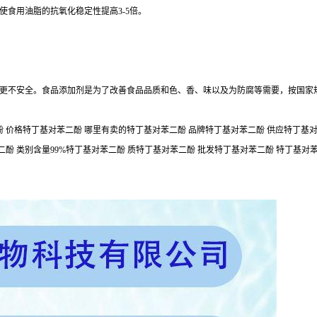
食用油脂的抗氧化稳定性提高3-5倍。
更不安全。食品添加剂是为了改善食品品质和色、香、味以及为防腐等需要，按国家
 价格特丁基对苯二酚 哪里有卖的特丁基对苯二酚 品牌特丁基对苯二酚 供应特丁基对苯
二酚 类别含量99%特丁基对苯二酚 质特丁基对苯二酚 批发特丁基对苯二酚 特丁基对