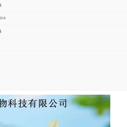
级
33-0
级