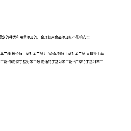
规定的种类和用量添加的。合理使用食品添加剂不影响安全
二酚 报价特丁基对苯二酚 厂/家/直/销特丁基对苯二酚 直供特丁基
苯二酚 作用特丁基对苯二酚 用途特丁基对苯二酚 *厂家特丁基对苯二