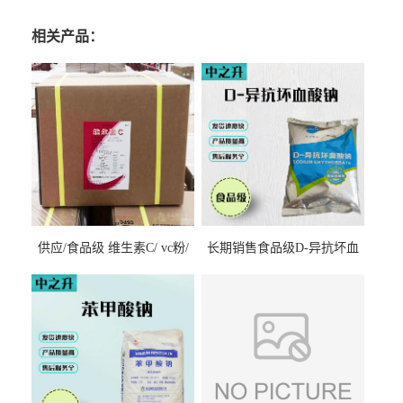
相关产品：
供应/食品级 维生素C/ vc粉/
长期销售食品级D-异抗坏血
抗坏血酸 水溶性抗氧化剂
酸钠食品护色剂防腐剂异VC
钠