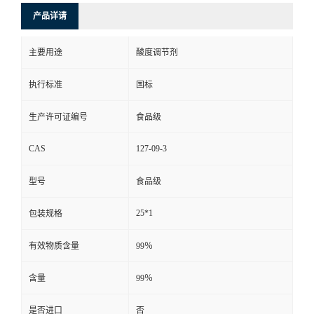
产品详请
主要用途
酸度调节剂
执行标准
国标
生产许可证编号
食品级
CAS
127-09-3
型号
食品级
25*1
包装规格
有效物质含量
99％
含量
99％
是否进口
否