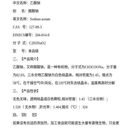
中文名称：乙酸钠
别 名：醋酸钠
英文名称：Sodium acetate
CAS 号：127-09-3
EINECS编号：204-814-9
分 子 式：C2H3NaO2
型 号：食品级
二、【产品简介】
乙酸钠，又称醋酸钠，是一种有机物，分子式为CH3COONa，分子量
为82.03。三水合物乙酸钠为白色结晶体，相对密度为1.45，熔点为
58℃，在干燥空气中/风化，在120℃时失去结晶水，温度再高时分解
三、【产品性状】
无色无味，透明结晶或白色颗粒,相对密度：1.45 （三水合物）；
1.528（ 无水物）,折光率：1.464,熔点（℃）：324
四、【防 范】
如果没有合适的添加剂，加工食品就可能滋生大量有害微生物，只会更